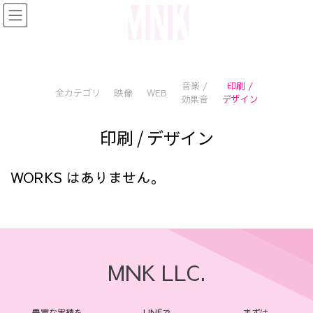
コ
ナ
ン
ビ
テ
ゲ
音楽 /
印刷 /
全カテゴリ
映像
WEB
ン
ー
効果音
デザイン
ツ
シ
印刷 / デザイン
へ
ョ
WORKS はありません。
ス
ン
キ
に
ッ
移
プ
動
MNK LLC.
豊富な実績を
LINEで
まずは